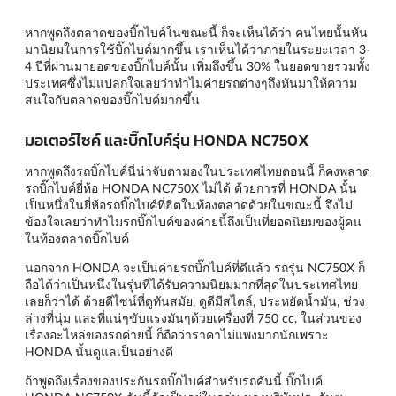
หากพูดถึงตลาดของบิ๊กไบค์ในขณะนี้ ก็จะเห็นได้ว่า คนไทยนั้นหัน
มานิยมในการใช้บิ๊กไบค์มากขึ้น เราเห็นได้ว่าภายในระยะเวลา 3-
4 ปีที่ผ่านมายอดของบิ๊กไบค์นั้น เพิ่มถึงขึ้น 30% ในยอดขายรวมทั้ง
ประเทศซึ่งไม่แปลกใจเลยว่าทำไมค่ายรถต่างๆถึงหันมาให้ความ
สนใจกับตลาดของบิ๊กไบค์มากขึ้น
มอเตอร์ไซค์ และบิ๊กไบค์รุ่น HONDA NC750X
หากพูดถึงรถบิ๊กไบค์นี่น่าจับตามองในประเทศไทยตอนนี้ ก็คงพลาด
รถบิ๊กไบค์ยี่ห้อ HONDA NC750X ไม่ได้ ด้วยการที่ HONDA นั้น
เป็นหนึ่งในยี่ห้อรถบิ๊กไบค์ที่ฮิตในท้องตลาดด้วยในขณะนี้ จึงไม่
ข้องใจเลยว่าทำไมรถบิ๊กไบค์ของค่ายนี้ถึงเป็นที่ยอดนิยมของผู้คน
ในท้องตลาดบิ๊กไบค์
นอกจาก HONDA จะเป็นค่ายรถบิ๊กไบค์ที่ดีแล้ว รถรุ่น NC750X ก็
ถือได้ว่าเป็นหนึ่งในรุ่นที่ได้รับความนิยมมากที่สุดในประเทศไทย
เลยก็ว่าได้ ด้วยดีไซน์ที่ดูทันสมัย, ดูดีมีสไตล์, ประหยัดน้ำมัน, ช่วง
ล่างที่นุ่ม และที่แน่ๆขับแรงมันๆด้วยเครื่องที่ 750 cc. ในส่วนของ
เรื่องอะไหล่ของรถค่ายนี้ ก็ถือว่าราคาไม่แพงมากนักเพราะ
HONDA นั้นดูแลเป็นอย่างดี
ถ้าพูดถึงเรื่องของประกันรถบิ๊กไบค์สำหรับรถคันนี้ บิ๊กไบค์