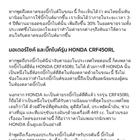
หากพูดถึงตลาดของบิ๊กไบค์ในขณะนี้ ก็จะเห็นได้ว่า คนไทยนั้นหัน
มานิยมในการใช้บิ๊กไบค์มากขึ้น เราเห็นได้ว่าภายในระยะเวลา 3-
4 ปีที่ผ่านมายอดของบิ๊กไบค์นั้น เพิ่มถึงขึ้น 30% ในยอดขายรวมทั้ง
ประเทศซึ่งไม่แปลกใจเลยว่าทำไมค่ายรถต่างๆถึงหันมาให้ความ
สนใจกับตลาดของบิ๊กไบค์มากขึ้น
มอเตอร์ไซค์ และบิ๊กไบค์รุ่น HONDA CRF450RL
หากพูดถึงรถบิ๊กไบค์นี่น่าจับตามองในประเทศไทยตอนนี้ ก็คงพลาด
รถบิ๊กไบค์ยี่ห้อ HONDA CRF450RL ไม่ได้ ด้วยการที่ HONDA นั้น
เป็นหนึ่งในยี่ห้อรถบิ๊กไบค์ที่ฮิตในท้องตลาดด้วยในขณะนี้ จึงไม่
ข้องใจเลยว่าทำไมรถบิ๊กไบค์ของค่ายนี้ถึงเป็นที่ยอดนิยมของผู้คน
ในท้องตลาดบิ๊กไบค์
นอกจาก HONDA จะเป็นค่ายรถบิ๊กไบค์ที่ดีแล้ว รถรุ่น CRF450RL
ก็ถือได้ว่าเป็นหนึ่งในรุ่นที่ได้รับความนิยมมากที่สุดในประเทศไทย
เลยก็ว่าได้ ด้วยดีไซน์ที่ดูทันสมัย, ดูดีมีสไตล์, ประหยัดน้ำมัน, ช่วง
ล่างที่นุ่ม และที่แน่ๆขับแรงมันๆด้วยเครื่องที่ 449 cc. ในส่วนของ
เรื่องอะไหล่ของรถค่ายนี้ ก็ถือว่าราคาไม่แพงมากนักเพราะ
HONDA นั้นดูแลเป็นอย่างดี
ถ้าพูดถึงเรื่องของประกันรถบิ๊กไบค์สำหรับรถคันนี้ บิ๊กไบค์