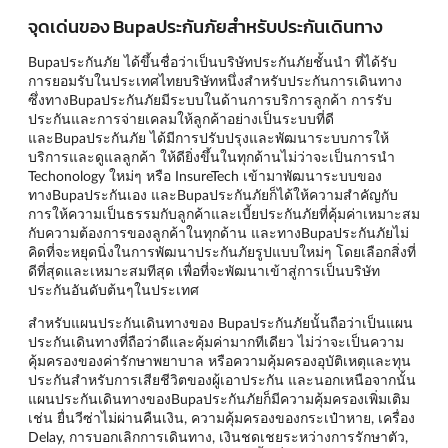
จุดเด่นของ Bupaประกันภัยสำหรับประกันเดินทาง
Bupaประกันภัย ได้ขึ้นชื่อว่าเป็นบริษัทประกันภัยชั้นนำ ที่ได้รับ
การยอมรับในประเทศไทยบริษัทหนึ่งสำหรับประกันการเดินทาง
ซึ่งทางBupaประกันภัยมีระบบในด้านการบริการลูกค้า การรับ
ประกันและการจ่ายเคลมให้ลูกค้าอย่างเป็นระบบที่ดี
และBupaประกันภัย ได้มีการปรับปรุงและพัฒนาระบบการให้
บริการและดูแลลูกค้า ให้ดียิ่งขึ้นในทุกด้านไม่ว่าจะเป็นการนำ
Techonology ใหม่ๆ หรือ InsureTech เข้ามาพัฒนาระบบของ
ทางBupaประกันเอง และBupaประกันภัยก็ได้ให้ความสำคัญกับ
การให้ความเป็นธรรมกับลูกค้าและเบี้ยประกันภัยที่คุ้มค่าเหมาะสม
กับความต้องการของลูกค้าในทุกด้าน และทางBupaประกันภัยไม่
คิดที่จะหยุดนิ่งในการพัฒนาประกันภัยรูปแบบใหม่ๆ โดยเลือกสิ่งที่
ดีที่สุดและเหมาะสมทีสุด เพื่อที่จะพัฒนาเข้าสู่การเป็นบริษัท
ประกันอันดับต้นๆในประเทศ
สำหรับแผนประกันเดินทางของ Bupaประกันภัยนั้นถือว่าเป็นแผน
ประกันเดินทางที่ถือว่าดีและคุ้มค่ามากทีเดียว ไม่ว่าจะเป็นความ
คุ้มครองของค่ารักษาพยาบาล หรือความคุ้มครองอุบัติเหตุและทุน
ประกันสำหรับการเสียชีวิตของผู้เอาประกัน และนอกเหนือจากนั้น
แผนประกันเดินทางของBupaประกันภัยก็มีความคุ้มครองเพิ่มเติม
เช่น ยื่นวีซ่าไม่ผ่านคืนเงิน, ความคุ้มครองของกระเป๋าหาย, เครื่อง
Delay, การบอกเลิกการเดินทาง, เงินชดเชยระหว่างการรักษาตัว,