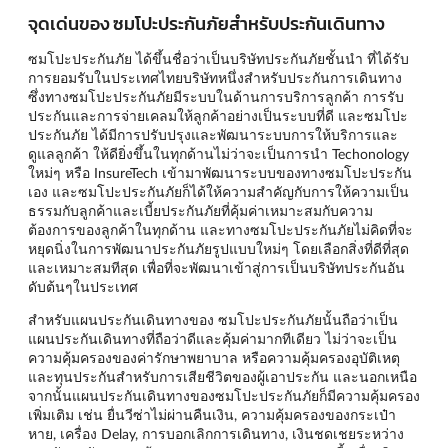
จุดเด่นของ ซมโปะประกันภัยสำหรับประกันเดินทาง
ซมโปะประกันภัย ได้ขึ้นชื่อว่าเป็นบริษัทประกันภัยชั้นนำ ที่ได้รับ
การยอมรับในประเทศไทยบริษัทหนึ่งสำหรับประกันการเดินทาง
ซึ่งทางซมโปะประกันภัยมีระบบในด้านการบริการลูกค้า การรับ
ประกันและการจ่ายเคลมให้ลูกค้าอย่างเป็นระบบที่ดี และซมโปะ
ประกันภัย ได้มีการปรับปรุงและพัฒนาระบบการให้บริการและ
ดูแลลูกค้า ให้ดียิ่งขึ้นในทุกด้านไม่ว่าจะเป็นการนำ Techonology
ใหม่ๆ หรือ InsureTech เข้ามาพัฒนาระบบของทางซมโปะประกัน
เอง และซมโปะประกันภัยก็ได้ให้ความสำคัญกับการให้ความเป็น
ธรรมกับลูกค้าและเบี้ยประกันภัยที่คุ้มค่าเหมาะสมกับความ
ต้องการของลูกค้าในทุกด้าน และทางซมโปะประกันภัยไม่คิดที่จะ
หยุดนิ่งในการพัฒนาประกันภัยรูปแบบใหม่ๆ โดยเลือกสิ่งที่ดีที่สุด
และเหมาะสมทีสุด เพื่อที่จะพัฒนาเข้าสู่การเป็นบริษัทประกันอัน
ดับต้นๆในประเทศ
สำหรับแผนประกันเดินทางของ ซมโปะประกันภัยนั้นถือว่าเป็น
แผนประกันเดินทางที่ถือว่าดีและคุ้มค่ามากทีเดียว ไม่ว่าจะเป็น
ความคุ้มครองของค่ารักษาพยาบาล หรือความคุ้มครองอุบัติเหตุ
และทุนประกันสำหรับการเสียชีวิตของผู้เอาประกัน และนอกเหนือ
จากนั้นแผนประกันเดินทางของซมโปะประกันภัยก็มีความคุ้มครอง
เพิ่มเติม เช่น ยื่นวีซ่าไม่ผ่านคืนเงิน, ความคุ้มครองของกระเป๋า
หาย, เครื่อง Delay, การบอกเลิกการเดินทาง, เงินชดเชยระหว่าง