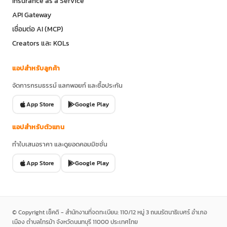
Insurance as a Service
API Gateway
เชื่อมต่อ AI (MCP)
Creators และ KOLs
แอปสำหรับลูกค้า
จัดการกรมธรรม์ แลกพอยท์ และซื้อประกัน
App Store
Google Play
แอปสำหรับตัวแทน
ทำใบเสนอราคา และดูยอดคอมมิชชั่น
App Store
Google Play
© Copyright เช็คดิ - สำนักงานที่จดทะเบียน: 110/12 หมู่ 3 ถนนรัตนาธิเบศร์ อำเภอ
เมือง ตำบลไทรม้า จังหวัดนนทบุรี 11000 ประเทศไทย