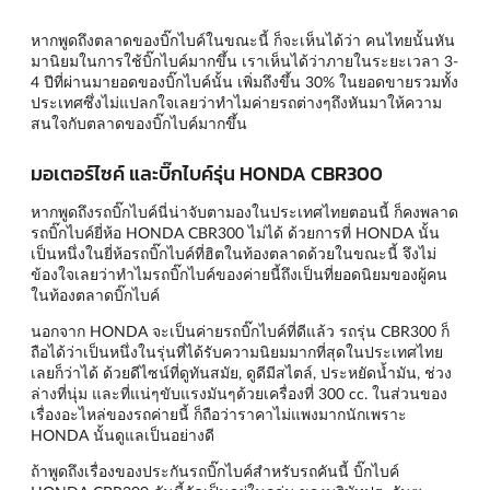
หากพูดถึงตลาดของบิ๊กไบค์ในขณะนี้ ก็จะเห็นได้ว่า คนไทยนั้นหัน
มานิยมในการใช้บิ๊กไบค์มากขึ้น เราเห็นได้ว่าภายในระยะเวลา 3-
4 ปีที่ผ่านมายอดของบิ๊กไบค์นั้น เพิ่มถึงขึ้น 30% ในยอดขายรวมทั้ง
ประเทศซึ่งไม่แปลกใจเลยว่าทำไมค่ายรถต่างๆถึงหันมาให้ความ
สนใจกับตลาดของบิ๊กไบค์มากขึ้น
มอเตอร์ไซค์ และบิ๊กไบค์รุ่น HONDA CBR300
หากพูดถึงรถบิ๊กไบค์นี่น่าจับตามองในประเทศไทยตอนนี้ ก็คงพลาด
รถบิ๊กไบค์ยี่ห้อ HONDA CBR300 ไม่ได้ ด้วยการที่ HONDA นั้น
เป็นหนึ่งในยี่ห้อรถบิ๊กไบค์ที่ฮิตในท้องตลาดด้วยในขณะนี้ จึงไม่
ข้องใจเลยว่าทำไมรถบิ๊กไบค์ของค่ายนี้ถึงเป็นที่ยอดนิยมของผู้คน
ในท้องตลาดบิ๊กไบค์
นอกจาก HONDA จะเป็นค่ายรถบิ๊กไบค์ที่ดีแล้ว รถรุ่น CBR300 ก็
ถือได้ว่าเป็นหนึ่งในรุ่นที่ได้รับความนิยมมากที่สุดในประเทศไทย
เลยก็ว่าได้ ด้วยดีไซน์ที่ดูทันสมัย, ดูดีมีสไตล์, ประหยัดน้ำมัน, ช่วง
ล่างที่นุ่ม และที่แน่ๆขับแรงมันๆด้วยเครื่องที่ 300 cc. ในส่วนของ
เรื่องอะไหล่ของรถค่ายนี้ ก็ถือว่าราคาไม่แพงมากนักเพราะ
HONDA นั้นดูแลเป็นอย่างดี
ถ้าพูดถึงเรื่องของประกันรถบิ๊กไบค์สำหรับรถคันนี้ บิ๊กไบค์