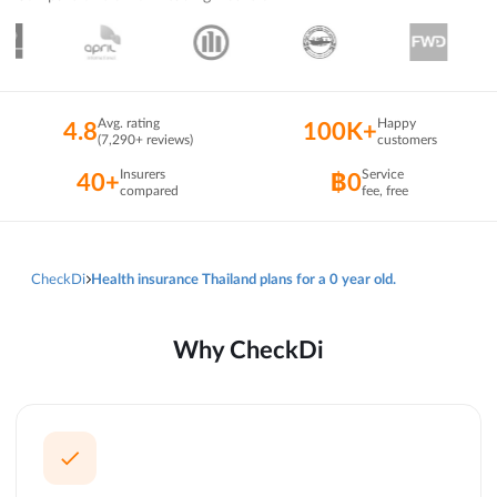
Avg. rating
Happy
4.8
100K+
(7,290+ reviews)
customers
Insurers
Service
40+
฿0
compared
fee, free
CheckDi
Health insurance Thailand plans for a 0 year old.
Why CheckDi