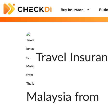
Buy Insurance
Busin
Travel Insuran
Malaysia from