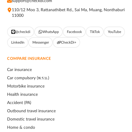
support@checkdi.com
110/12 Moo 3, Rattanathibet Rd., Sai Ma, Muang, Nonthaburi
11000
@checkdi
WhatsApp
Facebook
TikTok
YouTube
LinkedIn
Messenger
CheckDi+
COMPARE INSURANCE
Car insurance
Car compulsory (พ.ร.บ.)
Motorbike insurance
Health insurance
Accident (PA)
Outbound travel insurance
Domestic travel insurance
Home & condo