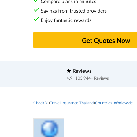
Compare plans in minutes
Savings from trusted providers
Enjoy fantastic rewards
Get Quotes Now
Reviews
4.9 | 103,944+ Reviews
CheckDi
Travel Insurance Thailand
Countries
Worldwide