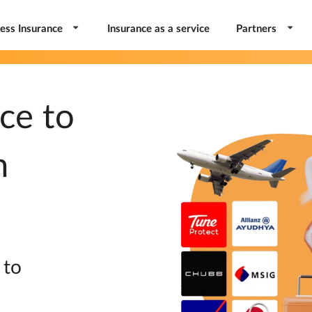
ess Insurance
Insurance as a service
Partners
ce to
m
 to