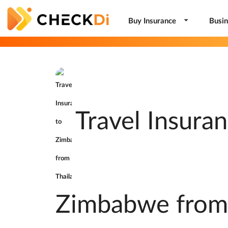
Buy Insurance
Busin
Travel Insuran
Zimbabwe from